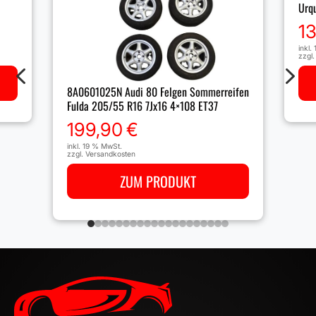
Urq
1
inkl.
zzgl
4
5
8A0601025N Audi 80 Felgen Sommerreifen
Fulda 205/55 R16 7Jx16 4×108 ET37
199,90
€
inkl. 19 % MwSt.
zzgl.
Versandkosten
ZUM PRODUKT