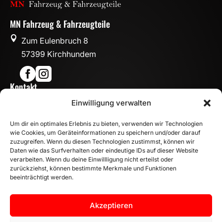
MN Fahrzeug & Fahrzeugteile

Zum Eulenbruch 8
57399 Kirchhundem


Kontakt

Einwilligung verwalten
info@mn-fahrzeugteile.de

+49 (0)175 1590870
Um dir ein optimales Erlebnis zu bieten, verwenden wir Technologien

WhatsApp
wie Cookies, um Geräteinformationen zu speichern und/oder darauf
Öffnungszeiten
zuzugreifen. Wenn du diesen Technologien zustimmst, können wir
Daten wie das Surfverhalten oder eindeutige IDs auf dieser Website

Mo - Fr: 8:00 – 17:00 Uhr
verarbeiten. Wenn du deine Einwillligung nicht erteilst oder
zurückziehst, können bestimmte Merkmale und Funktionen
Sa: 10:00 – 14:00 Uhr
beeinträchtigt werden.
INFORMATION
Zahlungsarten
Akzeptieren
Versandinformationen
Widerrufsbelehrung