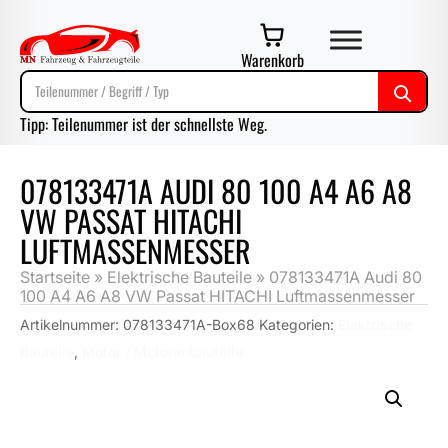
Warenkorb
Tipp: Teilenummer ist der schnellste Weg.
078133471A AUDI 80 100 A4 A6 A8
VW PASSAT HITACHI
LUFTMASSENMESSER
Startseite
»
Elektrische Bauteile
»
078133471A Audi 80
100 A4 A6 A8 VW Passat HITACHI Luftmassenmesser
Artikelnummer:
078133471A-Box68
Kategorien:
Elektrische
Bauteile
,
Motor / Motoranbauteile