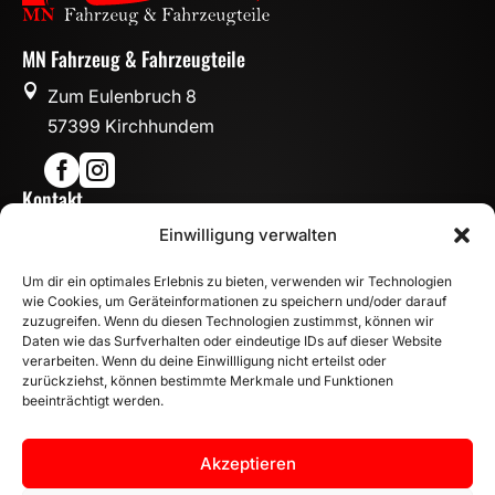
MN Fahrzeug & Fahrzeugteile

Zum Eulenbruch 8
57399 Kirchhundem


Kontakt

Einwilligung verwalten
info@mn-fahrzeugteile.de

+49 (0)175 1590870
Um dir ein optimales Erlebnis zu bieten, verwenden wir Technologien

WhatsApp
wie Cookies, um Geräteinformationen zu speichern und/oder darauf
Öffnungszeiten
zuzugreifen. Wenn du diesen Technologien zustimmst, können wir
Daten wie das Surfverhalten oder eindeutige IDs auf dieser Website

Mo - Fr: 8:00 – 17:00 Uhr
verarbeiten. Wenn du deine Einwillligung nicht erteilst oder
Sa: 10:00 – 14:00 Uhr
zurückziehst, können bestimmte Merkmale und Funktionen
beeinträchtigt werden.
INFORMATION
Zahlungsarten
Akzeptieren
Versandinformationen
Widerrufsbelehrung