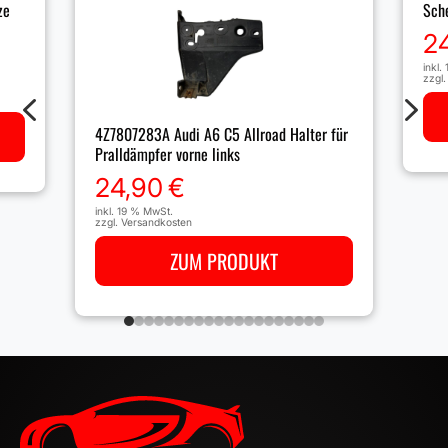
ze
Sche
2
inkl.
zzgl
4
5
4Z7807283A Audi A6 C5 Allroad Halter für
Pralldämpfer vorne links
24,90
€
inkl. 19 % MwSt.
zzgl.
Versandkosten
ZUM PRODUKT