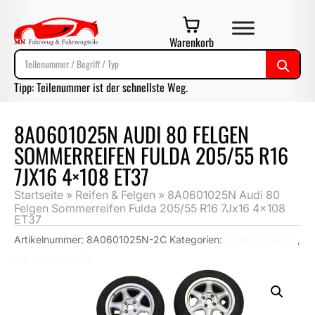
Warenkorb
Tipp: Teilenummer ist der schnellste Weg.
8A0601025N AUDI 80 FELGEN
SOMMERREIFEN FULDA 205/55 R16
7JX16 4×108 ET37
Startseite
»
Reifen & Felgen
»
8A0601025N Audi 80
Felgen Sommerreifen Fulda 205/55 R16 7Jx16 4×108
ET37
Artikelnummer:
8A0601025N-2C
Kategorien:
Reifen & Felgen
,
Lochkreis 4x108