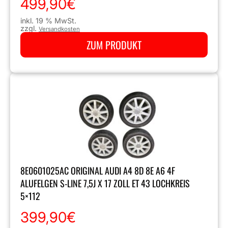
499,90
€
inkl. 19 % MwSt.
zzgl.
Versandkosten
ZUM PRODUKT
8E0601025AC ORIGINAL AUDI A4 8D 8E A6 4F
ALUFELGEN S-LINE 7,5J X 17 ZOLL ET 43 LOCHKREIS
5×112
399,90
€