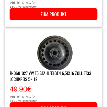
inkl. 19 % MwSt.
zzgl.
Versandkosten
ZUM PRODUKT
7N0601027 VW T5 STAHLFELGEN 6,5JX16 ZOLL ET33
LOCHKREIS 5×112
49,90
€
inkl. 19 % MwSt.
zzgl.
Versandkosten