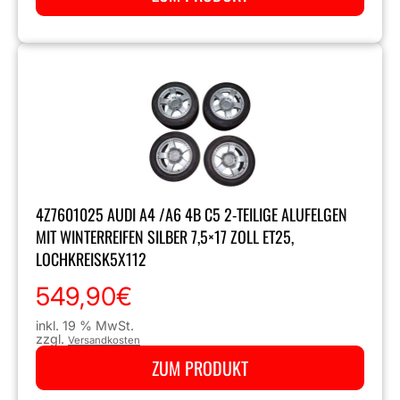
4Z7601025 AUDI A4 /A6 4B C5 2-TEILIGE ALUFELGEN
MIT WINTERREIFEN SILBER 7,5×17 ZOLL ET25,
LOCHKREISK5X112
549,90
€
inkl. 19 % MwSt.
zzgl.
Versandkosten
ZUM PRODUKT