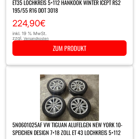
ET35 LOCHKREIS 5×112 HANKOOK WINTER ICEPT RS2
195/55 R16 DOT 3018
224,90
€
inkl. 19 % MwSt.
zzgl.
Versandkosten
ZUM PRODUKT
5N0601025AF VW TIGUAN ALUFELGEN NEW YORK 10-
SPEICHEN DESIGN 7×18 ZOLL ET 43 LOCHKREIS 5×112