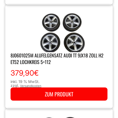
8J0601025M ALUFELGENSATZ AUDI TT 9JX18 ZOLL H2
ET52 LOCHKREIS 5×112
379,90
€
inkl. 19 % MwSt.
zzgl.
Versandkosten
ZUM PRODUKT