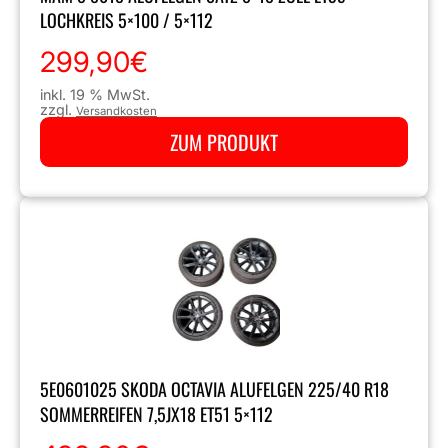
LOCHKREIS 5×100 / 5×112
299,90
€
inkl. 19 % MwSt.
zzgl.
Versandkosten
ZUM PRODUKT
5E0601025 SKODA OCTAVIA ALUFELGEN 225/40 R18
SOMMERREIFEN 7,5JX18 ET51 5×112