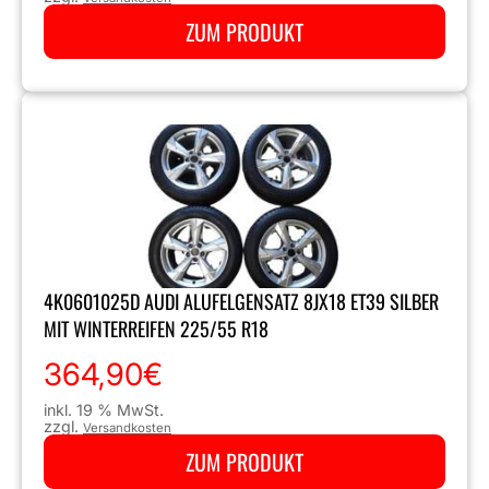
ZUM PRODUKT
4K0601025D AUDI ALUFELGENSATZ 8JX18 ET39 SILBER
MIT WINTERREIFEN 225/55 R18
364,90
€
inkl. 19 % MwSt.
zzgl.
Versandkosten
ZUM PRODUKT