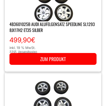
4B3601025B AUDI ALUFELGENSATZ SPEEDLINE SL1293
8JX17H2 ET35 SILBER
499,90
€
inkl. 19 % MwSt.
zzgl.
Versandkosten
ZUM PRODUKT