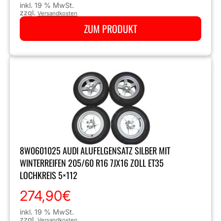
inkl. 19 % MwSt.
zzgl.
Versandkosten
ZUM PRODUKT
8W0601025 AUDI ALUFELGENSATZ SILBER MIT
WINTERREIFEN 205/60 R16 7JX16 ZOLL ET35
LOCHKREIS 5×112
274,90
€
inkl. 19 % MwSt.
zzgl.
Versandkosten