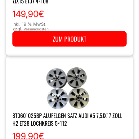
7JX15 ET37 4×108
149,90
€
inkl. 19 % MwSt.
zzgl.
Versandkosten
ZUM PRODUKT
8T0601025BP ALUFELGEN SATZ AUDI A5 7,5JX17 ZOLL
H2 ET28 LOCHKREIS 5×112
199,90
€