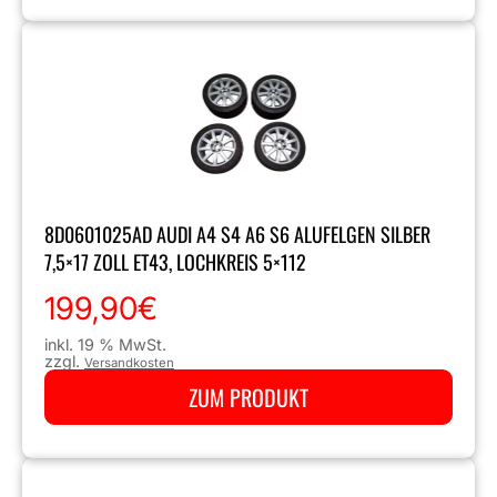
8D0601025AD AUDI A4 S4 A6 S6 ALUFELGEN SILBER
7,5×17 ZOLL ET43, LOCHKREIS 5×112
199,90
€
inkl. 19 % MwSt.
zzgl.
Versandkosten
ZUM PRODUKT