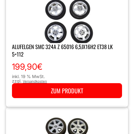
ALUFELGEN SMC 324A Z 65016 6,5JX16H2 ET38 LK
5×112
199,90
€
inkl. 19 % MwSt.
zzgl.
Versandkosten
ZUM PRODUKT