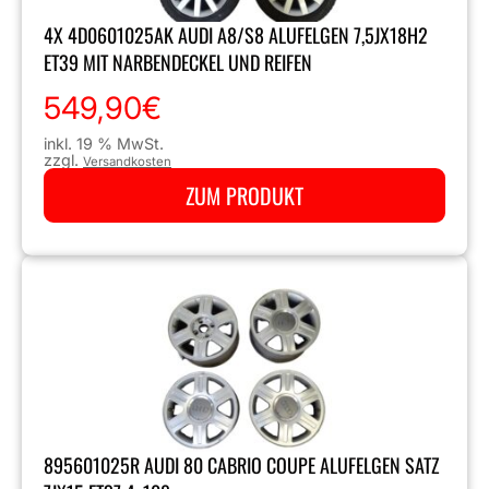
4X 4D0601025AK AUDI A8/S8 ALUFELGEN 7,5JX18H2
ET39 MIT NARBENDECKEL UND REIFEN
549,90
€
inkl. 19 % MwSt.
zzgl.
Versandkosten
ZUM PRODUKT
895601025R AUDI 80 CABRIO COUPE ALUFELGEN SATZ