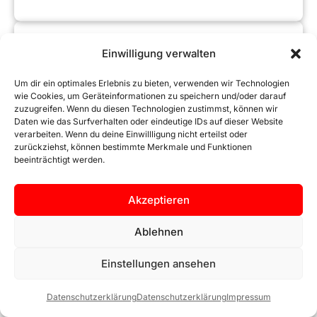
Einwilligung verwalten
Um dir ein optimales Erlebnis zu bieten, verwenden wir Technologien
wie Cookies, um Geräteinformationen zu speichern und/oder darauf
zuzugreifen. Wenn du diesen Technologien zustimmst, können wir
Daten wie das Surfverhalten oder eindeutige IDs auf dieser Website
verarbeiten. Wenn du deine Einwillligung nicht erteilst oder
zurückziehst, können bestimmte Merkmale und Funktionen
8W0601025 AUDI ALUFELGENSATZ 7JX16 ZOLL ET35
beeinträchtigt werden.
SILBER MIT WINTERREIFEN 205/60 R16 LOCHKREIS
5×112 UND AUDI RADKAPPEN
Akzeptieren
349,90
€
Ablehnen
inkl. 19 % MwSt.
zzgl.
Versandkosten
Einstellungen ansehen
ZUM PRODUKT
Datenschutzerklärung
Datenschutzerklärung
Impressum