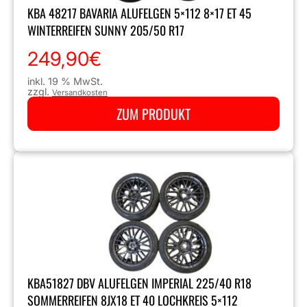
KBA 48217 BAVARIA ALUFELGEN 5×112 8×17 ET 45
WINTERREIFEN SUNNY 205/50 R17
249,90
€
inkl. 19 % MwSt.
zzgl.
Versandkosten
ZUM PRODUKT
KBA51827 DBV ALUFELGEN IMPERIAL 225/40 R18
SOMMERREIFEN 8JX18 ET 40 LOCHKREIS 5×112