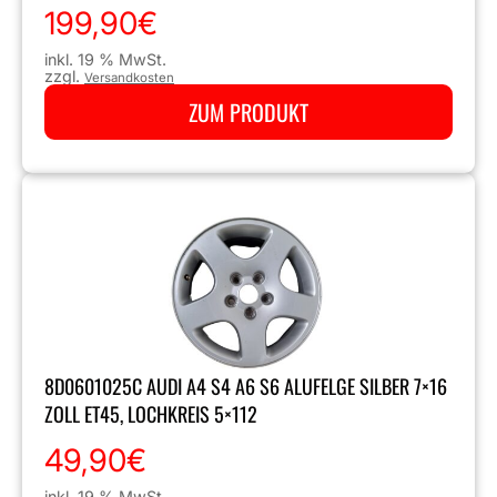
199,90
€
inkl. 19 % MwSt.
zzgl.
Versandkosten
ZUM PRODUKT
8D0601025C AUDI A4 S4 A6 S6 ALUFELGE SILBER 7×16
ZOLL ET45, LOCHKREIS 5×112
49,90
€
inkl. 19 % MwSt.