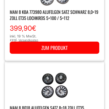
MAM 8 KBA 773980 ALUFELGEN SATZ SCHWARZ 8,0×19
ZOLL ET35 LOCHKREIS 5×100 / 5×112
399,90
€
inkl. 19 % MwSt.
zzgl.
Versandkosten
ZUM PRODUKT
MAM 8 8018 ALUFELGEN SATZ 8×18 ZOLL ET35