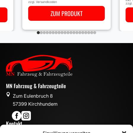
zzgl.
Versandkosten
zzgl
ZUM PRODUKT
MN Fahrzeug & Fahrzeugteile

Zum Eulenbruch 8
57399 Kirchhundem


Kontakt
