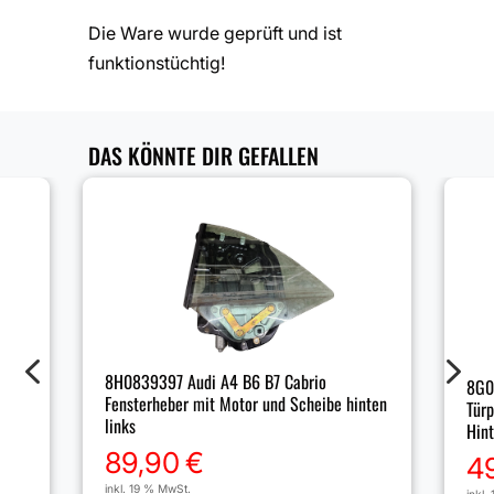
Die Ware wurde geprüft und ist
funktionstüchtig!
DAS KÖNNTE DIR GEFALLEN
4
5
8H0839397 Audi A4 B6 B7 Cabrio
8G0
Fensterheber mit Motor und Scheibe hinten
Türp
links
Hint
89,90
€
4
inkl. 19 % MwSt.
inkl.