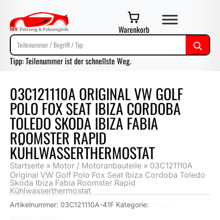
Warenkorb
Tipp: Teilenummer ist der schnellste Weg.
03C121110A ORIGINAL VW GOLF
POLO FOX SEAT IBIZA CORDOBA
TOLEDO SKODA IBIZA FABIA
ROOMSTER RAPID
KÜHLWASSERTHERMOSTAT
Startseite
»
Motor / Motoranbauteile
»
03C121110A
Original VW Golf Polo Fox Seat Ibiza Cordoba Toledo
Skoda Ibiza Fabia Roomster Rapid
Kühlwasserthermostat
Artikelnummer:
03C121110A-41F
Kategorie:
Motor /
Motoranbauteile