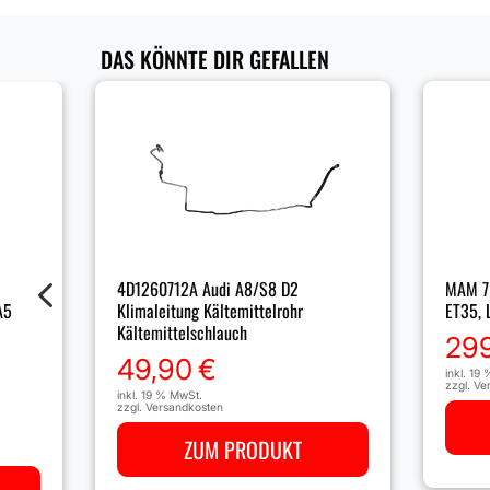
DAS KÖNNTE DIR GEFALLEN
4
4D1260712A Audi A8/S8 D2
MAM 7 
A5
Klimaleitung Kältemittelrohr
ET35, 
Kältemittelschlauch
29
49,90
€
inkl. 19
zzgl.
Ve
inkl. 19 % MwSt.
zzgl.
Versandkosten
ZUM PRODUKT