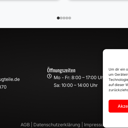
Öffnungszeiten
Um dir ein 
um Gerätein

Mo - Fr: 8:00 – 17:00 Uhr
gteile.de
Technologie
Sa: 10:00 – 14:00 Uhr
auf dieser W
870
zurückziehs
Akze
AGB |
Datenschutzerklärung |
Impressum