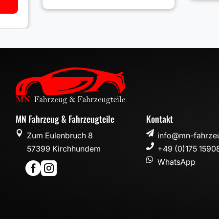
MN Fahrzeug & Fahrzeugteile
Kontakt


Zum Eulenbruch 8
info@mn-fahrzeu

57399 Kirchhundem
+49 (0)175 1590

WhatsApp

