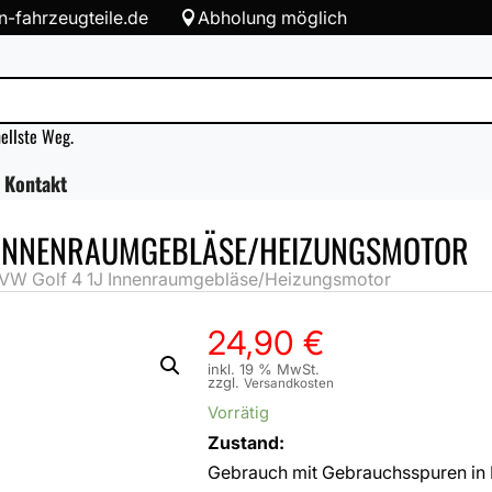
-fahrzeugteile.de
Abholung möglich

nellste Weg.
Kontakt
1J INNENRAUMGEBLÄSE/HEIZUNGSMOTOR
/VW Golf 4 1J Innenraumgebläse/Heizungsmotor
24,90
€
inkl. 19 % MwSt.
zzgl.
Versandkosten
Vorrätig
Zustand:
Gebrauch mit Gebrauchsspuren in 