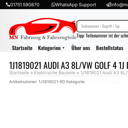
01751 590870
WhatsApp Support
info@mn



Tipp: Teilenummer ist der sch
Startseite
Kategorien
Über uns
Bestellstatus
1J1819021 AUDI A3 8L/VW GOLF 4 
Startseite
»
Elektrische Bauteile
»
1J1819021 Audi A3 8L
Artikelnummer:
1J1819021-9D
Kategorie:
Elektrische Bauteile