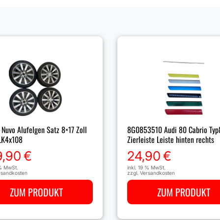
8G0853510 Audi 80 Cabrio Typ
Nuvo Alufelgen Satz 8×17 Zoll
Zierleiste Leiste hinten rechts
LK4x108
24,90
€
9,90
€
inkl. 19 % MwSt.
 % MwSt.
zzgl.
Versandkosten
rsandkosten
ZUM PRODUKT
ZUM PRODUKT