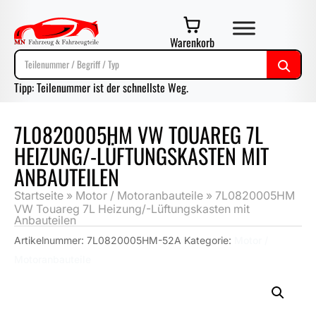
Warenkorb
Tipp: Teilenummer ist der schnellste Weg.
7L0820005HM VW TOUAREG 7L
HEIZUNG/-LÜFTUNGSKASTEN MIT
ANBAUTEILEN
Startseite
»
Motor / Motoranbauteile
»
7L0820005HM
VW Touareg 7L Heizung/-Lüftungskasten mit
Anbauteilen
Artikelnummer:
7L0820005HM-52A
Kategorie:
Motor /
Motoranbauteile