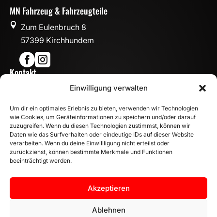
MN Fahrzeug & Fahrzeugteile

Zum Eulenbruch 8
57399 Kirchhundem


Kontakt

Einwilligung verwalten
info@mn-fahrzeugteile.de

+49 (0)175 1590870
Um dir ein optimales Erlebnis zu bieten, verwenden wir Technologien

WhatsApp
wie Cookies, um Geräteinformationen zu speichern und/oder darauf
Öffnungszeiten
zuzugreifen. Wenn du diesen Technologien zustimmst, können wir
Daten wie das Surfverhalten oder eindeutige IDs auf dieser Website

Mo - Fr: 8:00 – 17:00 Uhr
verarbeiten. Wenn du deine Einwillligung nicht erteilst oder
zurückziehst, können bestimmte Merkmale und Funktionen
Sa: 10:00 – 14:00 Uhr
beeinträchtigt werden.
INFORMATION
Zahlungsarten
Akzeptieren
Versandinformationen
Widerrufsbelehrung
Ablehnen
Vertrag widerrufen