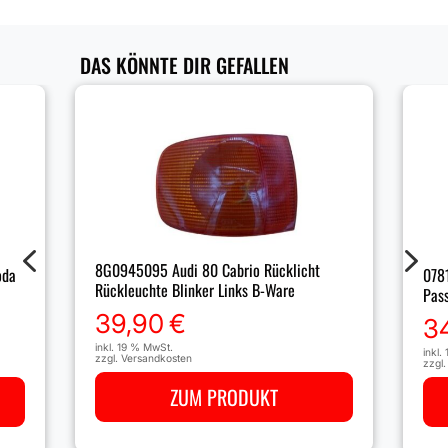
DAS KÖNNTE DIR GEFALLEN
4
5
8G0945095 Audi 80 Cabrio Rücklicht
078
oda
Rückleuchte Blinker Links B-Ware
Pas
39,90
€
3
inkl. 19 % MwSt.
inkl.
zzgl.
Versandkosten
zzgl
ZUM PRODUKT