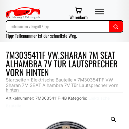
Warenkorb
Tipp: Teilenummer ist der schnellste Weg.
7M3035411F VW SHARAN 7M SEAT
ALHAMBRA 7V TÜR LAUTSPRECHER
VORN HINTEN
Startseite
»
Elektrische Bauteile
»
7M3035411F VW
Sharan 7M SEAT Alhambra 7V Tür Lautsprecher vorn
hinten
Artikelnummer:
7M3035411F-4B
Kategorie:
Elektrische
Bauteile