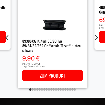
elle
4D0
Get
6
inkl.
zzgl
4
5
893867371A Audi 80/90 Typ
89/B4/S2/RS2 Griffschale Türgriff Hinten
schwarz
9,90
€
inkl. 19 % MwSt.
zzgl.
Versandkosten
ZUM PRODUKT