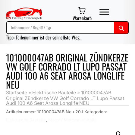
Warenkorb
Tipp: Teilenummer ist der schnellste Weg.
101000047AB ORIGINAL ZÜNDKERZE
VW GOLF CORRADO LT LUPO PASSAT
AUDI 100 A6 SEAT AROSA LONGLIFE
NEU
Startseite
»
Elektrische Bauteile
»
101000047AB
Original Zündkerze VW Golf Corrado LT Lupo Passat
Audi 100 A6 Seat Arosa Longlife NEU
Artikelnummer:
101000047AB Neu-20J
Kategorien:
Elektrische Bauteile
,
Motor / Motoranbauteile