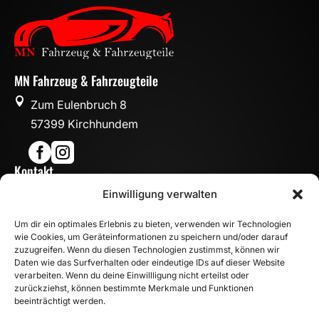
MN Fahrzeug & Fahrzeugteile

Zum Eulenbruch 8
57399 Kirchhundem


Kontakt

Einwilligung verwalten
info@mn-fahrzeugteile.de

+49 (0)175 1590870
Um dir ein optimales Erlebnis zu bieten, verwenden wir Technologien

WhatsApp
wie Cookies, um Geräteinformationen zu speichern und/oder darauf
Öffnungszeiten
zuzugreifen. Wenn du diesen Technologien zustimmst, können wir
Daten wie das Surfverhalten oder eindeutige IDs auf dieser Website

Mo - Fr: 8:00 – 17:00 Uhr
verarbeiten. Wenn du deine Einwillligung nicht erteilst oder
zurückziehst, können bestimmte Merkmale und Funktionen
Sa: 10:00 – 14:00 Uhr
beeinträchtigt werden.
INFORMATION