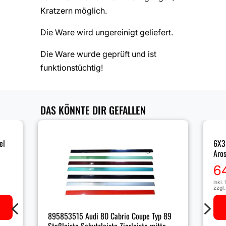
Kratzern möglich.
Die Ware wird ungereinigt geliefert.
Die Ware wurde geprüft und ist
funktionstüchtig!
DAS KÖNNTE DIR GEFALLEN
el
6X3
Aros
6
inkl.
zzgl
4
5
895853515 Audi 80 Cabrio Coupe Typ 89