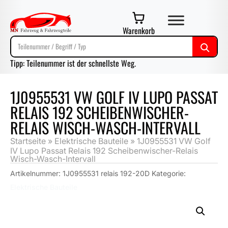
Warenkorb
Tipp: Teilenummer ist der schnellste Weg.
1J0955531 VW GOLF IV LUPO PASSAT
RELAIS 192 SCHEIBENWISCHER-
RELAIS WISCH-WASCH-INTERVALL
Startseite
»
Elektrische Bauteile
»
1J0955531 VW Golf
IV Lupo Passat Relais 192 Scheibenwischer-Relais
Wisch-Wasch-Intervall
Artikelnummer:
1J0955531 relais 192-20D
Kategorie:
Elektrische Bauteile