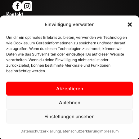


Kontakt

Einwilligung verwalten
info@mn-fahrzeugteile.de

+49 (0)175 1590870
Um dir ein optimales Erlebnis zu bieten, verwenden wir Technologien

WhatsApp
wie Cookies, um Geräteinformationen zu speichern und/oder darauf
Öffnungszeiten
zuzugreifen. Wenn du diesen Technologien zustimmst, können wir
Daten wie das Surfverhalten oder eindeutige IDs auf dieser Website

Mo - Fr: 8:00 – 17:00 Uhr
verarbeiten. Wenn du deine Einwillligung nicht erteilst oder
Sa: 10:00 – 14:00 Uhr
zurückziehst, können bestimmte Merkmale und Funktionen
beeinträchtigt werden.
INFORMATION
Zahlungsarten
Akzeptieren
Versandinformationen
Widerrufsbelehrung
Ablehnen
Vertrag widerrufen
Einstellungen ansehen
Datenschutzerklärung
Datenschutzerklärung
Impressum
AGB |
Datenschutzerklärung |
Impressum