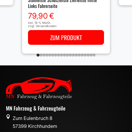
Stoßleiste Schutzleiste Zierleiste mitte
Links Fahrerseite
79,90
€
inkl. 19 % MwSt.
zzgl.
Versandkosten
ZUM PRODUKT
MN Fahrzeug & Fahrzeugteile

Zum Eulenbruch 8
57399 Kirchhundem