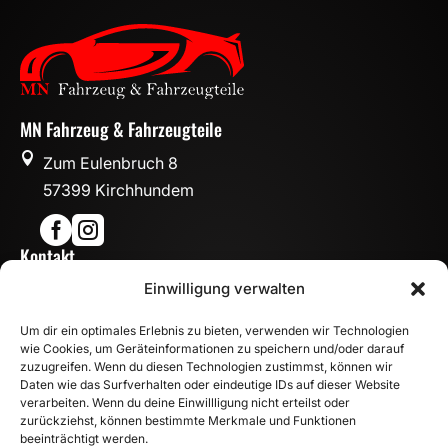
MN Fahrzeug & Fahrzeugteile

Zum Eulenbruch 8
57399 Kirchhundem


Kontakt

Einwilligung verwalten
info@mn-fahrzeugteile.de

+49 (0)175 1590870
Um dir ein optimales Erlebnis zu bieten, verwenden wir Technologien

WhatsApp
wie Cookies, um Geräteinformationen zu speichern und/oder darauf
Öffnungszeiten
zuzugreifen. Wenn du diesen Technologien zustimmst, können wir
Daten wie das Surfverhalten oder eindeutige IDs auf dieser Website

Mo - Fr: 8:00 – 17:00 Uhr
verarbeiten. Wenn du deine Einwillligung nicht erteilst oder
Sa: 10:00 – 14:00 Uhr
zurückziehst, können bestimmte Merkmale und Funktionen
beeinträchtigt werden.
INFORMATION