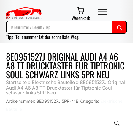
Warenkorb
Tipp: Teilenummer ist der schnellste Weg.
8E0951527J ORIGINAL AUDI A4 A6
A8 TT DRUCKTASTER FÜR TIPTRONIC
SOUL SCHWARZ LINKS 5PR NEU
Startseite
»
Elektrische Bauteile
»
8E0951527J Original
Audi A4 A6 A8 TT Drucktaster für Tiptronic Soul
schwarz links 5PR Neu
Artikelnummer:
8E0951527J 5PR-41E
Kategorie:
Elektrische
Bauteile