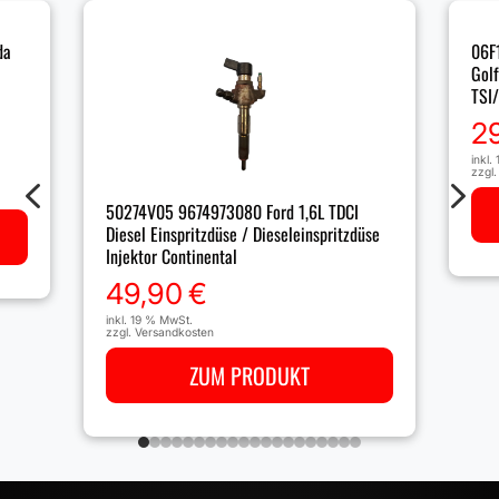
da
06F
Golf
TSI
2
inkl.
zzgl
4
5
50274V05 9674973080 Ford 1,6L TDCI
Diesel Einspritzdüse / Dieseleinspritzdüse
Injektor Continental
49,90
€
inkl. 19 % MwSt.
zzgl.
Versandkosten
ZUM PRODUKT