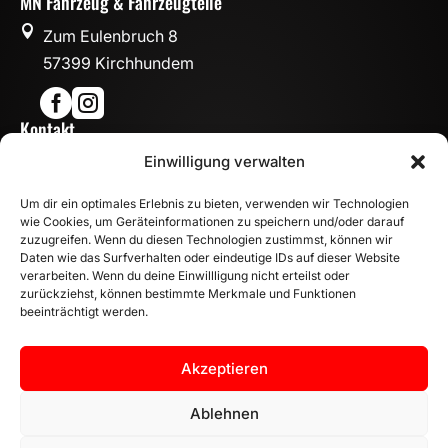
MN Fahrzeug & Fahrzeugteile

Zum Eulenbruch 8
57399 Kirchhundem


Kontakt

Einwilligung verwalten
info@mn-fahrzeugteile.de

+49 (0)175 1590870
Um dir ein optimales Erlebnis zu bieten, verwenden wir Technologien

WhatsApp
wie Cookies, um Geräteinformationen zu speichern und/oder darauf
Öffnungszeiten
zuzugreifen. Wenn du diesen Technologien zustimmst, können wir
Daten wie das Surfverhalten oder eindeutige IDs auf dieser Website

Mo - Fr: 8:00 – 17:00 Uhr
verarbeiten. Wenn du deine Einwillligung nicht erteilst oder
Sa: 10:00 – 14:00 Uhr
zurückziehst, können bestimmte Merkmale und Funktionen
beeinträchtigt werden.
INFORMATION
Zahlungsarten
Akzeptieren
Versandinformationen
Widerrufsbelehrung
Ablehnen
Vertrag widerrufen