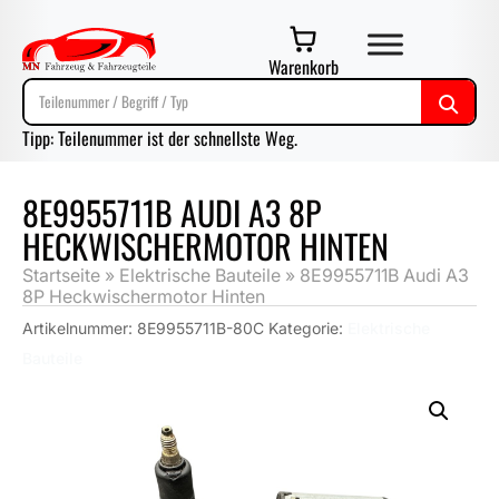
Warenkorb
Tipp: Teilenummer ist der schnellste Weg.
8E9955711B AUDI A3 8P
HECKWISCHERMOTOR HINTEN
Startseite
»
Elektrische Bauteile
»
8E9955711B Audi A3
8P Heckwischermotor Hinten
Artikelnummer:
8E9955711B-80C
Kategorie:
Elektrische
Bauteile