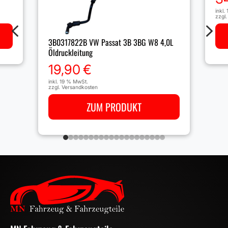
inkl.
zzgl
4
5
3B0317822B VW Passat 3B 3BG W8 4,0L
Öldruckleitung
19,90
€
inkl. 19 % MwSt.
zzgl.
Versandkosten
ZUM PRODUKT