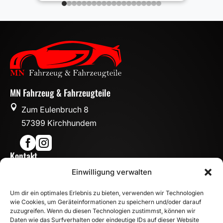
MN Fahrzeug & Fahrzeugteile

Zum Eulenbruch 8
57399 Kirchhundem


Kontakt

Einwilligung verwalten
info@mn-fahrzeugteile.de

+49 (0)175 1590870
Um dir ein optimales Erlebnis zu bieten, verwenden wir Technologien

WhatsApp
wie Cookies, um Geräteinformationen zu speichern und/oder darauf
Öffnungszeiten
zuzugreifen. Wenn du diesen Technologien zustimmst, können wir
Daten wie das Surfverhalten oder eindeutige IDs auf dieser Website