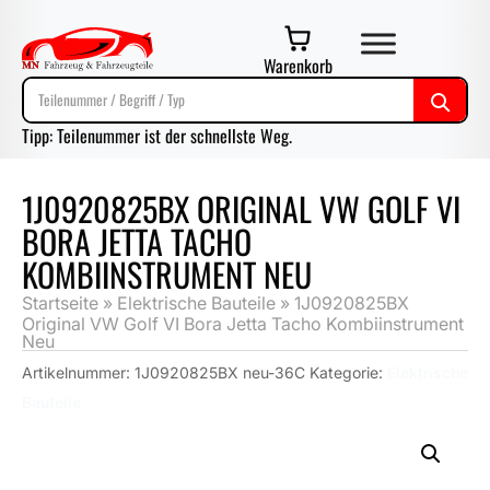
Warenkorb
Tipp: Teilenummer ist der schnellste Weg.
1J0920825BX ORIGINAL VW GOLF VI
BORA JETTA TACHO
KOMBIINSTRUMENT NEU
Startseite
»
Elektrische Bauteile
»
1J0920825BX
Original VW Golf VI Bora Jetta Tacho Kombiinstrument
Neu
Artikelnummer:
1J0920825BX neu-36C
Kategorie:
Elektrische
Bauteile