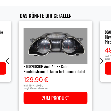
DAS KÖNNTE DIR GEFALLEN
io
8G0
Türv
Pla
4
4
5
inkl.
zzgl
8T0920930B Audi A5 8F Cabrio
Kombiinstrument Tacho Instrumententafel
129,90
€
inkl. 19 % MwSt.
zzgl.
Versandkosten
ZUM PRODUKT