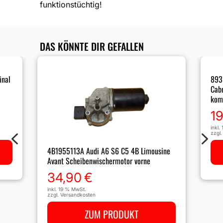
funktionstüchtig!
DAS KÖNNTE DIR GEFALLEN
inal
893
Cab
kom
1
inkl.
4
5
zzgl
4B1955113A Audi A6 S6 C5 4B Limousine
Avant Scheibenwischermotor vorne
34,90
€
inkl. 19 % MwSt.
zzgl.
Versandkosten
ZUM PRODUKT