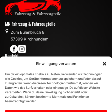
MN Fahrzeug & Fahrzeugteile

Zum Eulenbruch 8
57399 Kirchhundem


Kontakt

Einwilligung verwalten
info@mn-fahrzeugteile.de

+49 (0)175 1590870
Um dir ein optimales Erlebnis zu bieten, verwenden wir Technologien

WhatsApp
wie Cookies, um Geräteinformationen zu speichern und/oder darauf
Öffnungszeiten
zuzugreifen. Wenn du diesen Technologien zustimmst, können wir
Daten wie das Surfverhalten oder eindeutige IDs auf dieser Website

Mo - Fr: 8:00 – 17:00 Uhr
verarbeiten. Wenn du deine Einwillligung nicht erteilst oder
zurückziehst, können bestimmte Merkmale und Funktionen
Sa: 10:00 – 14:00 Uhr
beeinträchtigt werden.
INFORMATION
Zahlungsarten