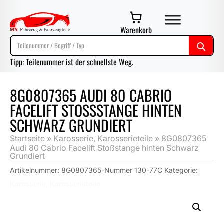
Warenkorb
Tipp: Teilenummer ist der schnellste Weg.
8G0807365 AUDI 80 CABRIO
FACELIFT STOSSSTANGE HINTEN S
CHWARZ GRUNDIERT
Startseite
»
Karosserie, Karosserieteile
»
8G0807365
Audi 80 Cabrio Facelift Stoßstange hinten Schwarz
Grundiert
Artikelnummer:
8G0807365-Nummer 130-77C
Kategorie:
Karosserie, Karosserieteile