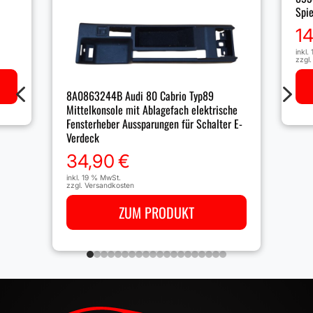
Spie
1
inkl.
zzgl
4
5
8A0863244B Audi 80 Cabrio Typ89
Mittelkonsole mit Ablagefach elektrische
Fensterheber Aussparungen für Schalter E-
Verdeck
34,90
€
inkl. 19 % MwSt.
zzgl.
Versandkosten
ZUM PRODUKT