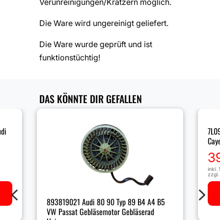
Verunreinigungen/Kratzern möglich.
Die Ware wird ungereinigt geliefert.
Die Ware wurde geprüft und ist
funktionstüchtig!
DAS KÖNNTE DIR GEFALLEN
di
7L0
Cay
3
inkl.
zzgl
4
5
893819021 Audi 80 90 Typ 89 B4 A4 B5
VW Passat Gebläsemotor Gebläserad