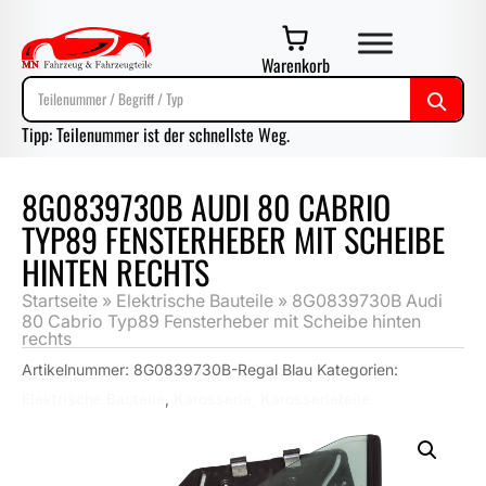
Warenkorb
Tipp: Teilenummer ist der schnellste Weg.
8G0839730B AUDI 80 CABRIO
TYP89 FENSTERHEBER MIT SCHEIBE
HINTEN RECHTS
Startseite
»
Elektrische Bauteile
»
8G0839730B Audi
80 Cabrio Typ89 Fensterheber mit Scheibe hinten
rechts
Artikelnummer:
8G0839730B-Regal Blau
Kategorien:
Elektrische Bauteile
,
Karosserie, Karosserieteile