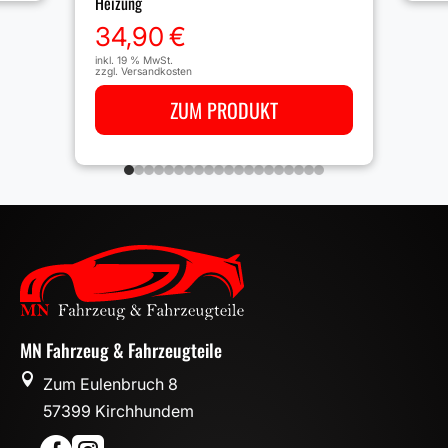
Heizung
34,90
€
inkl. 19 % MwSt.
zzgl.
Versandkosten
ZUM PRODUKT
MN Fahrzeug & Fahrzeugteile

Zum Eulenbruch 8
57399 Kirchhundem