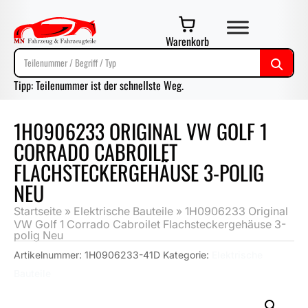
Warenkorb
Tipp: Teilenummer ist der schnellste Weg.
1H0906233 ORIGINAL VW GOLF 1
CORRADO CABROILET
FLACHSTECKERGEHÄUSE 3-POLIG
NEU
Startseite
»
Elektrische Bauteile
»
1H0906233 Original
VW Golf 1 Corrado Cabroilet Flachsteckergehäuse 3-
polig Neu
Artikelnummer:
1H0906233-41D
Kategorie:
Elektrische
Bauteile