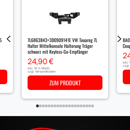
4
5
5
7L6863843+3D0909141E VW Touareg 7L
8A0
Halter Mittelkonsole Halterung Träger
Cou
schwarz mit Keyless-Go-Empfänger
2
24,90
€
inkl.
zzgl
inkl. 19 % MwSt.
zzgl.
Versandkosten
ZUM PRODUKT