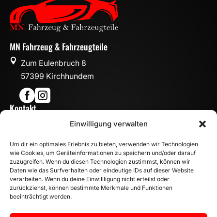
MN Fahrzeug & Fahrzeugteile

Zum Eulenbruch 8
57399 Kirchhundem


Kontakt

Einwilligung verwalten
info@mn-fahrzeugteile.de

+49 (0)175 1590870
Um dir ein optimales Erlebnis zu bieten, verwenden wir Technologien

WhatsApp
wie Cookies, um Geräteinformationen zu speichern und/oder darauf
Öffnungszeiten
zuzugreifen. Wenn du diesen Technologien zustimmst, können wir
Daten wie das Surfverhalten oder eindeutige IDs auf dieser Website

Mo - Fr: 8:00 – 17:00 Uhr
verarbeiten. Wenn du deine Einwillligung nicht erteilst oder
zurückziehst, können bestimmte Merkmale und Funktionen
Sa: 10:00 – 14:00 Uhr
beeinträchtigt werden.
INFORMATION
Zahlungsarten