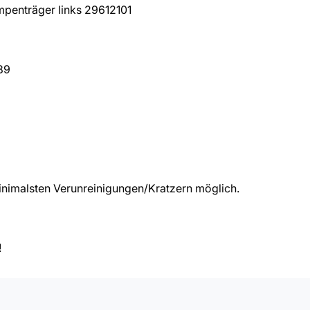
penträger links 29612101
89
nimalsten Verunreinigungen/Kratzern möglich.
!