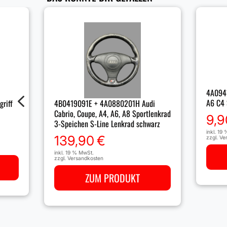
4A0941
4
A6 C4 
riff
4B0419091E + 4A0880201H Audi
Cabrio, Coupe, A4, A6, A8 Sportlenkrad
9,9
3-Speichen S-Line Lenkrad schwarz
inkl. 19
139,90
€
zzgl.
Ve
inkl. 19 % MwSt.
zzgl.
Versandkosten
ZUM PRODUKT