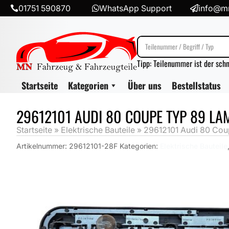
01751 590870
WhatsApp Support
info@mn



Tipp: Teilenummer ist der sch
Startseite
Kategorien
Über uns
Bestellstatus
29612101 AUDI 80 COUPE TYP 89 LA
Startseite
»
Elektrische Bauteile
»
29612101 Audi 80 Cou
Artikelnummer:
29612101-28F
Kategorien:
Elektrische Bauteile