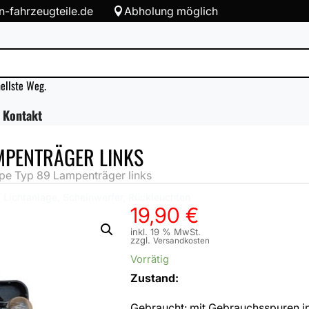
-fahrzeugteile.de
Abholung möglich

nellste Weg.
Kontakt
MPENTRÄGER LINKS
pe Typ 89 Lampenträger links
,
Lichtanlage, Scheinwerfer, Rückleuchten
19,90
€
inkl. 19 % MwSt.
zzgl.
Versandkosten
Vorrätig
Zustand:
Gebraucht: mit Gebrauchsspuren i