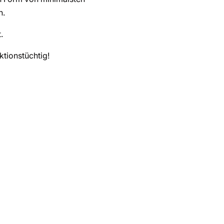
h.
.
ktionstüchtig!