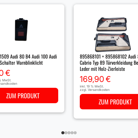
509 Audi 80 B4 Audi 100 Audi
895868101 + 895868102 Audi 
Schalter Warnblinklicht
Cabrio Typ 89 Türverkleidung B
Leder mit Holz-Zierleiste
0
€
169,90
€
 % MwSt.
rsandkosten
inkl. 19 % MwSt.
zzgl.
Versandkosten
ZUM PRODUKT
ZUM PRODUKT