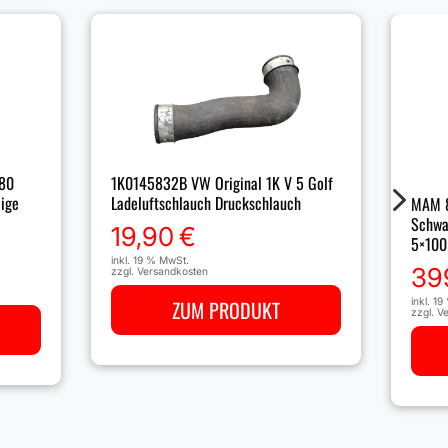
1K0145832B VW Original 1K V 5 Golf
80
5
Ladeluftschlauch Druckschlauch
eige
MAM 8
Schwa
19,90
€
5×100
inkl. 19 % MwSt.
39
zzgl.
Versandkosten
inkl. 1
ZUM PRODUKT
zzgl.
Ve