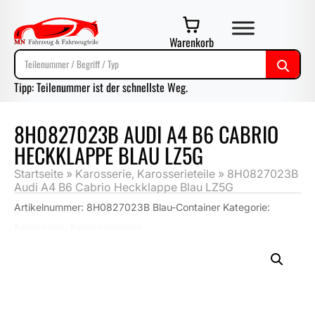
Warenkorb
Tipp: Teilenummer ist der schnellste Weg.
8H0827023B AUDI A4 B6 CABRIO
HECKKLAPPE BLAU LZ5G
Startseite
»
Karosserie, Karosserieteile
»
8H0827023B
Audi A4 B6 Cabrio Heckklappe Blau LZ5G
Artikelnummer:
8H0827023B Blau-Container
Kategorie:
Karosserie, Karosserieteile