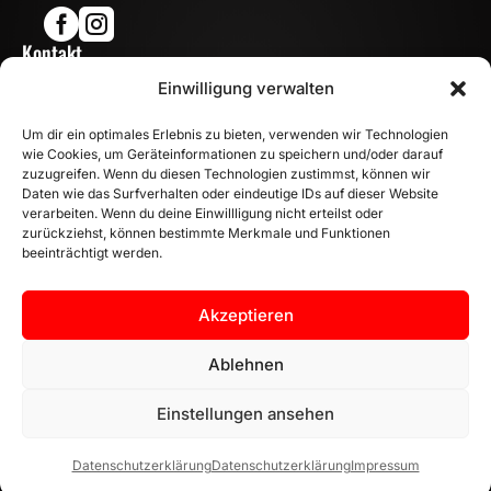


Kontakt

Einwilligung verwalten
info@mn-fahrzeugteile.de

+49 (0)175 1590870
Um dir ein optimales Erlebnis zu bieten, verwenden wir Technologien

WhatsApp
wie Cookies, um Geräteinformationen zu speichern und/oder darauf
Öffnungszeiten
zuzugreifen. Wenn du diesen Technologien zustimmst, können wir
Daten wie das Surfverhalten oder eindeutige IDs auf dieser Website

Mo - Fr: 8:00 – 17:00 Uhr
verarbeiten. Wenn du deine Einwillligung nicht erteilst oder
zurückziehst, können bestimmte Merkmale und Funktionen
Sa: 10:00 – 14:00 Uhr
beeinträchtigt werden.
INFORMATION
Zahlungsarten
Akzeptieren
Versandinformationen
Widerrufsbelehrung
Ablehnen
Vertrag widerrufen
Einstellungen ansehen
Datenschutzerklärung
Datenschutzerklärung
Impressum
AGB |
Datenschutzerklärung |
Impressum