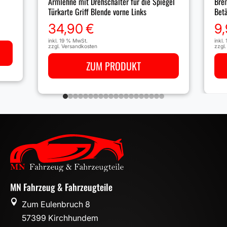
Armlehne mit Drehschalter für die Spiegel
Bre
Türkarte Griff Blende vorne Links
Bet
34,90
€
9
inkl. 19 % MwSt.
inkl.
zzgl.
Versandkosten
zzgl
ZUM PRODUKT
MN Fahrzeug & Fahrzeugteile

Zum Eulenbruch 8
57399 Kirchhundem