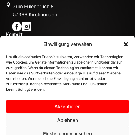

Zum Eulenbruch 8
57399 Kirchhundem


Kontakt

Einwilligung verwalten
info@mn-fahrzeugteile.de

+49 (0)175 1590870
Um dir ein optimales Erlebnis zu bieten, verwenden wir Technologien

WhatsApp
wie Cookies, um Geräteinformationen zu speichern und/oder darauf
Öffnungszeiten
zuzugreifen. Wenn du diesen Technologien zustimmst, können wir
Daten wie das Surfverhalten oder eindeutige IDs auf dieser Website

Mo - Fr: 8:00 – 17:00 Uhr
verarbeiten. Wenn du deine Einwillligung nicht erteilst oder
zurückziehst, können bestimmte Merkmale und Funktionen
Sa: 10:00 – 14:00 Uhr
beeinträchtigt werden.
INFORMATION
Zahlungsarten
Akzeptieren
Versandinformationen
Widerrufsbelehrung
Ablehnen
Vertrag widerrufen
Einstellungen ansehen