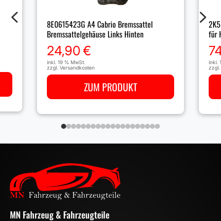
4
5
8E0615423G A4 Cabrio Bremssattel
2K5
Bremssattelgehäuse Links Hinten
für
24,90
€
7
inkl. 19 % MwSt.
inkl.
zzgl.
Versandkosten
zzgl
ZUM PRODUKT
MN Fahrzeug & Fahrzeugteile