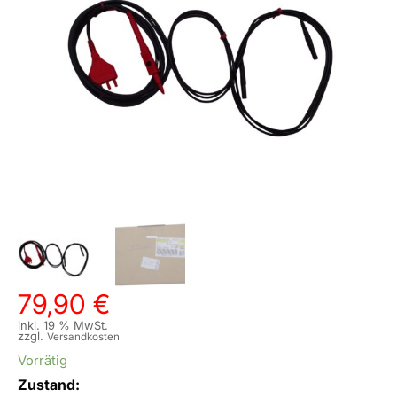
79,90
€
inkl. 19 % MwSt.
zzgl.
Versandkosten
Vorrätig
Zustand: